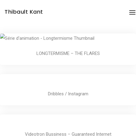
Compilation of some of my favourites projects
Thibault Kant
N
LONGTERMISME – THE FLARES
Dribbles / Instagram
Videotron Bussiness – Guaranteed Internet