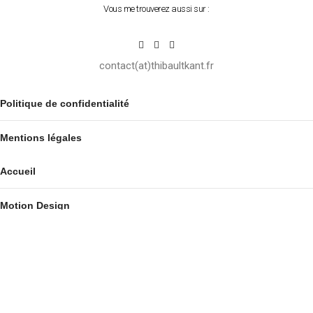
Vous me trouverez aussi sur :
contact(at)thibaultkant.fr
Politique de confidentialité
Mentions légales
Accueil
Motion Design
Trade and Barter
????
À propos